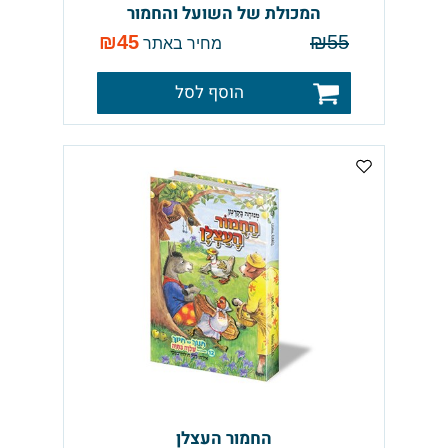
המכולת של השועל והחמור
₪
45
₪
55
מחיר באתר
הוסף לסל
החמור העצלן