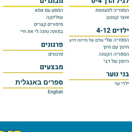
רך 0-4
מבוגרים
מגז
 לפעוטות
המסע עם אמא
מגזי
טנטן
שולינקה
תקנ
סיפורים קצרים
4-
במותה נתנה לי את חיי
תק
 שלי
עולם של מידות וידע
פרגונים
ם חיוך
ת
קשו
 הקטנה
פרגונים
תקשו
ל דבי
תקשו
מבצעים
תקשו
וער
תקשו
ס
פרים באנגלית
בין 
בין 
English
 tag
ing!