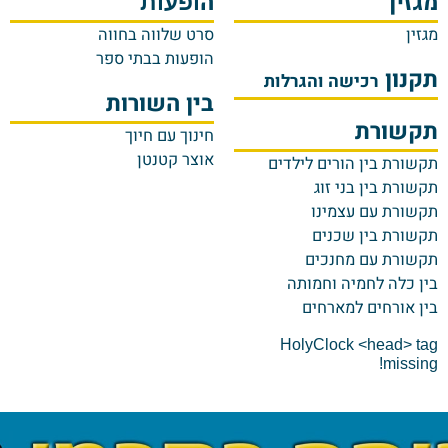
ין
ה
ע
ופעות
ן
סרט שלווה בחווה
מי
הופעות בבתי ספר
יפ
ון
רכישה והגרלות
עו
בין השורות
מ
שורת
חו
חינוך עם חיוך
צו
אוצר קטנטן
רת בין הורים לילדים
פס
רת בין בני זוג
רת עם עצמינו
רת בין שכנים
רת עם מחנכים
כלה לחמיה וחמותה
אורחים למארחים
HolyClock <head>
miss