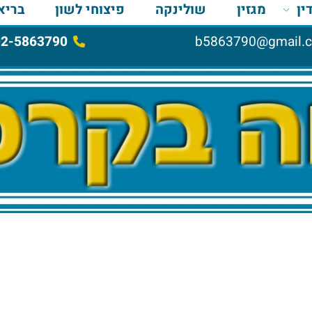
מגזין
שולינקה
פיצוחי לשון
בריאות
02-5863790
b5863790@gma