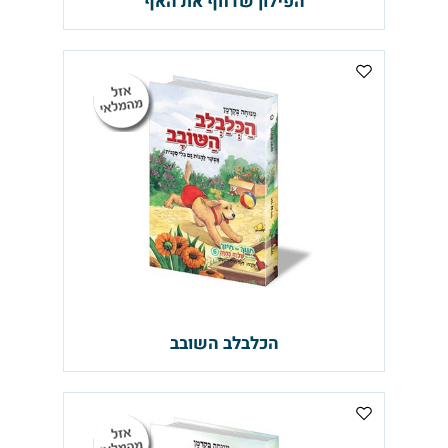
הפילון שדחף את האף
הכלבלב השובב