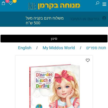
0
0
הירשם
התחבר
משלוח חינם בקניה מעל
או
500 ש"ח
סינון
חנות ספרים
My Middos World
English
/
/