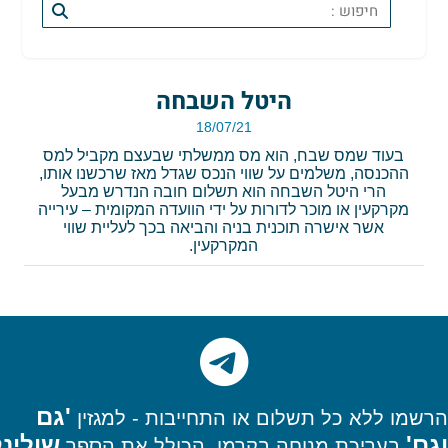
היטל השבחה
18/07/21
בעוד שמס שבח, הוא מס ממשלתי שבעצם מקביל למס
ההכנסה, משלמים על שווי הנכס שגדל מאז שרכשנו אותו,
הרי היטל השבחה הוא תשלום חובה הנדרש מבעל
מקרקעין או מוכר לדורות על ידי הוועדה המקומית – עירייה
אשר אישרה תוכנית בניה והביאה בכך לעליית שווי
המקרקעין.
'גם
רשמו
ללא כל תשלום או התחייבות - למגזין
גם'
שולינק
בעריכת מנוחה בקרמן, הכולל את הספר