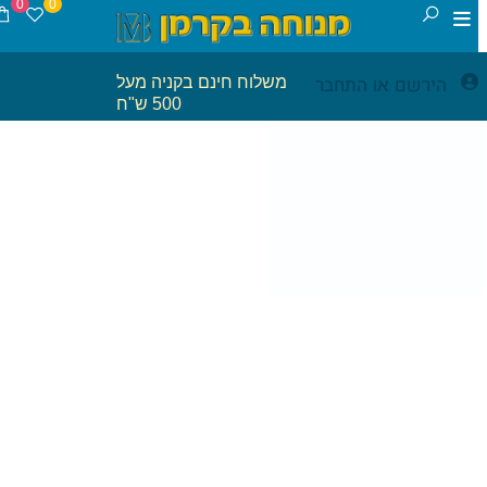
0
0
הירשם
התחבר
משלוח חינם בקניה מעל
או
500 ש"ח