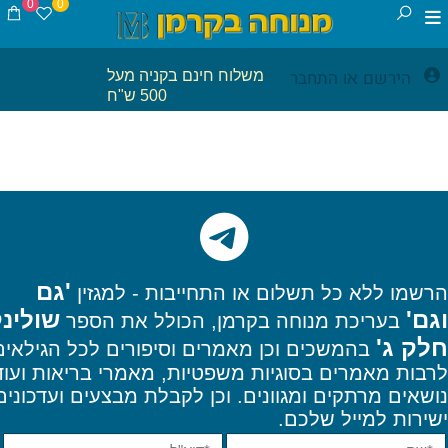
0
0
הירשם
התחבר
משלוח חינם בקניה מעל
או
500 ש"ח
'גם
הרשמו
ללא כל תשלום או התחייבות - למגזין
וגם'
שולינ
בעריכת מנוחה בקרמן, הכולל את הספר
חלק ג'
בהמשכים וכן מאמרים וסיפורים לכל הגילאים
לרבות מאמרים בסוגיות משפטיות, מאמרי בריאות ועוד
נושאים מרתקים ומגוונים. וכן
לקבלת מבצעים ועדכונים
ישירות למייל שלכם.