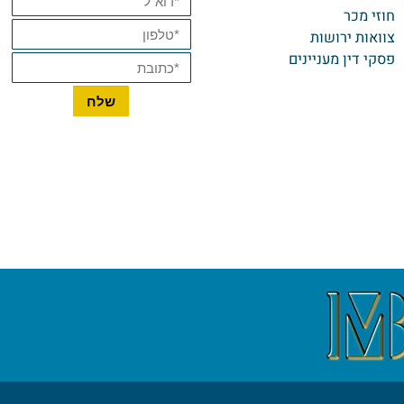
סוי מקרקעין
וי כוח מתמשך
בד מעביד
שפחה
זי מכר
ואות ירושות
קי דין מעניינים