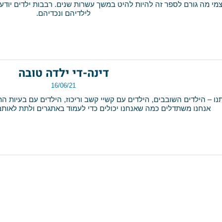
דינה-די אוהבת את השבת
29/06/21
 גורם לספר זה להיות להיט במשך עשרות שנים. רבבות ילדים יודעים
לילדיהם ונכדיהם.
דינה-די ילדה טובה
16/06/21
הילדים השובבים, הילדים עם קשיי קשב וריכוז, הילדים עם בעיות התנהג
חנו משתדלים כמה שאנחנו יכולים כדי לעמוד באתגרים ולתת לאותם י