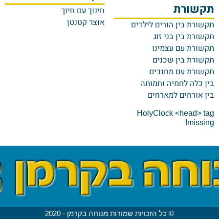
ן
סרט שלווה בחווה
מי
הופעות בבתי ספר
יפ
ון
רכישה והגרלות
עו
בין השורות
מ
שורת
חו
חינוך עם חיוך
צו
אוצר קטנטן
רת בין הורים לילדים
פס
רת בין בני זוג
רת עם עצמינו
רת בין שכנים
רת עם מחנכים
כלה לחמיה וחמותה
אורחים למארחים
HolyClock <head>
miss