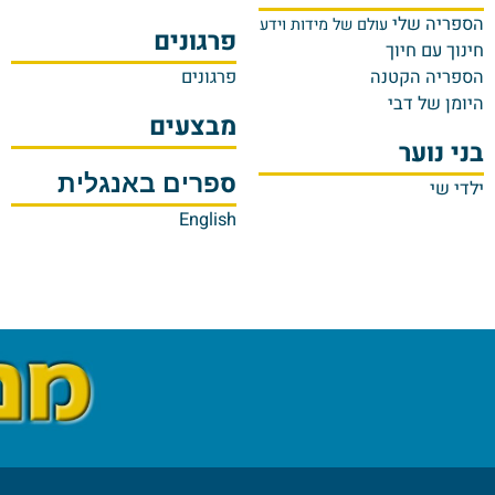
 לפעוטות
המסע עם אמא
מגזי
טנטן
שולינקה
תקנ
סיפורים קצרים
4-
במותה נתנה לי את חיי
תק
 שלי
עולם של מידות וידע
פרגונים
ם חיוך
ת
קשו
 הקטנה
פרגונים
תקשו
ל דבי
תקשו
מבצעים
תקשו
וער
תקשו
ס
פרים באנגלית
בין 
בין 
English
 tag
ing!